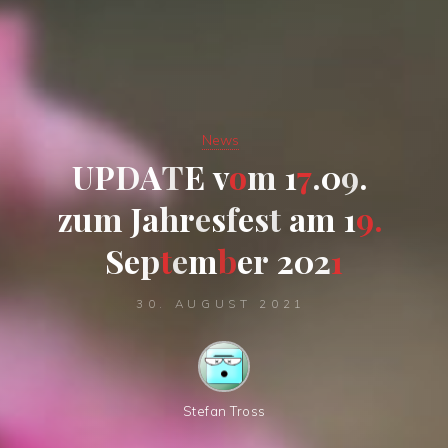
News
U
P
D
A
T
E
v
o
m
1
7
.
0
9
.
z
u
m
J
a
h
r
e
s
f
e
s
t
a
m
1
9
.
S
e
p
t
e
m
b
e
r
2
0
2
1
30. AUGUST 2021
Stefan Tross