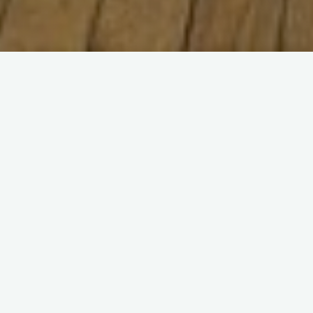
N
ach vielen Planungsstunde
Renovierung der Küchenzei
Stefan Tross wurde hierbe
Thorsten Franke (Plittersh