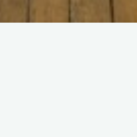
Start
News
Neue Küche in „Alter Schule“
n konnte nun endlich zu Beginn des Jahres die
le in der „Alten Schule“ abgeschlossen werden.
i sehr von Rolf Giebeler (u.a. Malerarbeiten),
agen/Elektroarbeiten) und Teilen der Jungenschaft