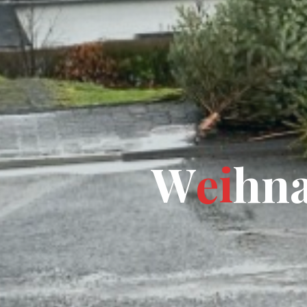
W
e
i
h
n